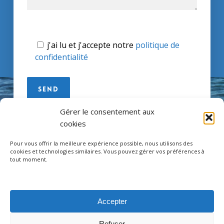
Veuillez laisser ce champ vide.
j'ai lu et j'accepte notre
politique de
confidentialité
Gérer le consentement aux
cookies
facebook
instagram
tripadvisor
whatsapp
phone
Pour vous offrir la meilleure expérience possible, nous utilisons des
cookies et technologies similaires. Vous pouvez gérer vos préférences à
tout moment.
Legal information – Mentions légales
Accepter
Privacy policy – Politique de confidentialité
Terms and conditions
Refuser