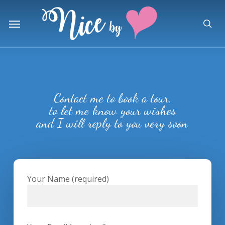
Skip
to
Menu
sea
main
content
Contact me to book a tour,
to let me know your wishes
and I will reply to you very soon
Your Name (required)